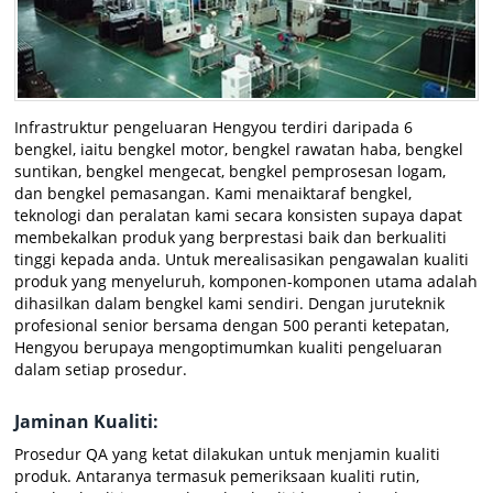
Infrastruktur pengeluaran Hengyou terdiri daripada 6
bengkel, iaitu bengkel motor, bengkel rawatan haba, bengkel
suntikan, bengkel mengecat, bengkel pemprosesan logam,
dan bengkel pemasangan. Kami menaiktaraf bengkel,
teknologi dan peralatan kami secara konsisten supaya dapat
membekalkan produk yang berprestasi baik dan berkualiti
tinggi kepada anda. Untuk merealisasikan pengawalan kualiti
produk yang menyeluruh, komponen-komponen utama adalah
dihasilkan dalam bengkel kami sendiri. Dengan juruteknik
profesional senior bersama dengan 500 peranti ketepatan,
Hengyou berupaya mengoptimumkan kualiti pengeluaran
dalam setiap prosedur.
Jaminan Kualiti:
Prosedur QA yang ketat dilakukan untuk menjamin kualiti
produk. Antaranya termasuk pemeriksaan kualiti rutin,