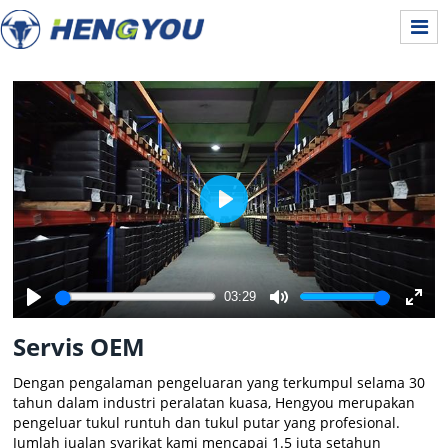
Play
03:29
Play
Mute
Enter
Servis OEM
fulls
Dengan pengalaman pengeluaran yang terkumpul selama 30
tahun dalam industri peralatan kuasa, Hengyou merupakan
pengeluar tukul runtuh dan tukul putar yang profesional.
Jumlah jualan syarikat kami mencapai 1.5 juta setahun