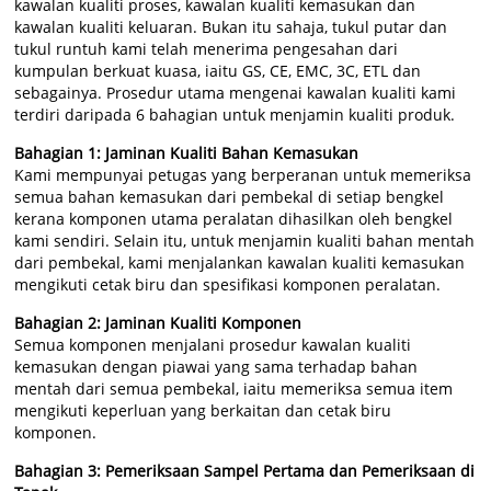
kawalan kualiti proses, kawalan kualiti kemasukan dan
kawalan kualiti keluaran. Bukan itu sahaja, tukul putar dan
tukul runtuh kami telah menerima pengesahan dari
kumpulan berkuat kuasa, iaitu GS, CE, EMC, 3C, ETL dan
sebagainya. Prosedur utama mengenai kawalan kualiti kami
terdiri daripada 6 bahagian untuk menjamin kualiti produk.
Bahagian 1: Jaminan Kualiti Bahan Kemasukan
Kami mempunyai petugas yang berperanan untuk memeriksa
semua bahan kemasukan dari pembekal di setiap bengkel
kerana komponen utama peralatan dihasilkan oleh bengkel
kami sendiri. Selain itu, untuk menjamin kualiti bahan mentah
dari pembekal, kami menjalankan kawalan kualiti kemasukan
mengikuti cetak biru dan spesifikasi komponen peralatan.
Bahagian 2: Jaminan Kualiti Komponen
Semua komponen menjalani prosedur kawalan kualiti
kemasukan dengan piawai yang sama terhadap bahan
mentah dari semua pembekal, iaitu memeriksa semua item
mengikuti keperluan yang berkaitan dan cetak biru
komponen.
Bahagian 3: Pemeriksaan Sampel Pertama dan Pemeriksaan di